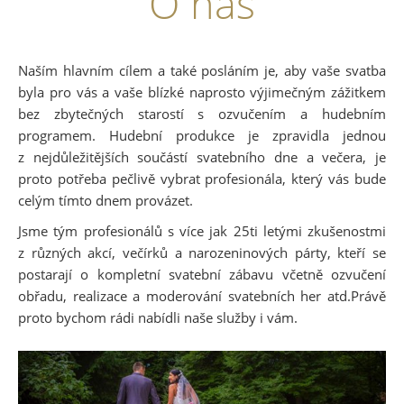
O nás
Naším hlavním cílem a také posláním je, aby vaše svatba
byla pro vás a vaše blízké naprosto výjimečným zážitkem
bez zbytečných starostí s ozvučením a hudebním
programem. Hudební produkce je zpravidla jednou
z nejdůležitějších součástí svatebního dne a večera, je
proto potřeba pečlivě vybrat profesionála, který vás bude
celým tímto dnem provázet.
Jsme tým profesionálů s více jak 25ti letými zkušenostmi
z různých akcí, večírků a narozeninových párty, kteří se
postarají o kompletní svatební zábavu včetně ozvučení
obřadu, realizace a moderování svatebních her atd.Právě
proto bychom rádi nabídli naše služby i vám.