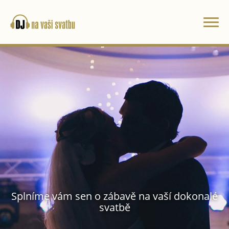
Togg
DJ na svatbu Brno
navi
Splníme vám sen o zábavě na vaší dokonalé
svatbě